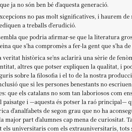
 que ja no són ben bé d’aquesta generació.
excepcions no pas molt significatives, i haurem de
diquen a treballs d’erudició.
embla que podria afirmar-se que la literatura gross
eina que s’ha compromès a fer-la gent que s’ha de
 veritat històrica se’ns aclarirà una sèrie de fen
titat, altres que potser expliquen la qualitat, i p
guris sobre la filosofia i el to de la nostra producc
clusió que si les persones benestants no escriuen, 
ses: que els catalans no som tan laboriosos com e
 paisatge i —aquesta és potser la raó principal— qu
brica d’analfabets de segon grau que no ha aconseg
de la major part d’alumnes cap mena de curiositat.
 els universitaris com els extrauniversitaris, tot