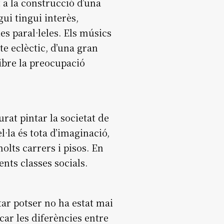
a la construcció d’una
gui tingui interès,
des paral·leles. Els músics
te eclèctic, d’una gran
libre la preocupació
rat pintar la societat de
l·la és tota d’imaginació,
olts carrers i pisos. En
ents classes socials.
tar potser no ha estat mai
car les diferències entre