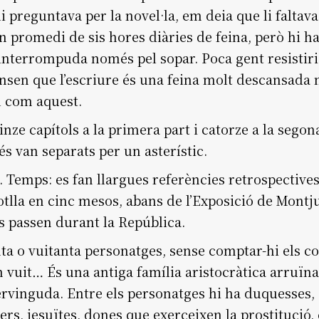
i preguntava per la novel·la, em deia que li faltava
un promedi de sis hores diàries de feina, però hi h
 interrompuda només pel sopar. Poca gent resistiri
nsen que l’escriure és una feina molt descansada 
l com aquest.
uinze capítols a la primera part i catorze a la segon
s van separats per un asterístic.
. Temps: es fan llargues referències retrospectives,
tlla en cinc mesos, abans de l’Exposició de Montju
s passen durant la República.
nta o vuitanta personatges, sense comptar-hi els c
n vuit… És una antiga família aristocràtica arruïnad
ervinguda. Entre els personatges hi ha duquesses
uers, jesuïtes, dones que exerceixen la prostitució