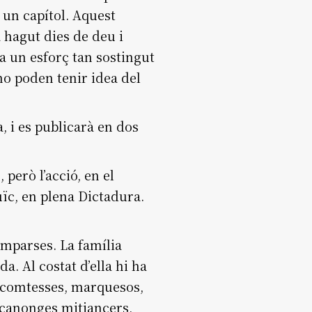
 un capítol. Aquest
a hagut dies de deu i
a un esforç tan sostingut
no poden tenir idea del
a, i es publicarà en dos
 però l’acció, en el
ïc, en plena Dictadura.
omparses. La família
a. Al costat d’ella hi ha
, comtesses, marquesos,
, canonges mitjancers,