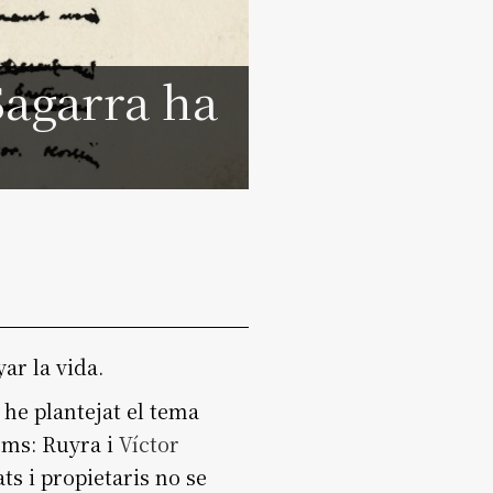
Sagarra ha
ar la vida.
 he plantejat el tema
oms: Ruyra i
Víctor
ts i propietaris no se