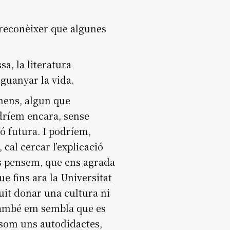
 reconèixer que algunes
a, la literatura
 guanyar la vida.
òmens, algun que
odríem encara, sense
ió futura. I podríem,
cal cercar l’explicació
ns pensem, que ens agrada
e fins ara la Universitat
uit donar una cultura ni
 També em sembla que es
s som uns autodidactes,