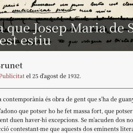
la que Josep Maria de 
est estiu
runet
Publicitat
el 25 d’agost de 1932.
na contemporània és obra de gent que s’ha de guany
adono que potser ho he fet massa fort, que potser
ent duen haver-hi excepcions. Se m’acuden dos n
ecció contestant-me que aquests dos eminents litera