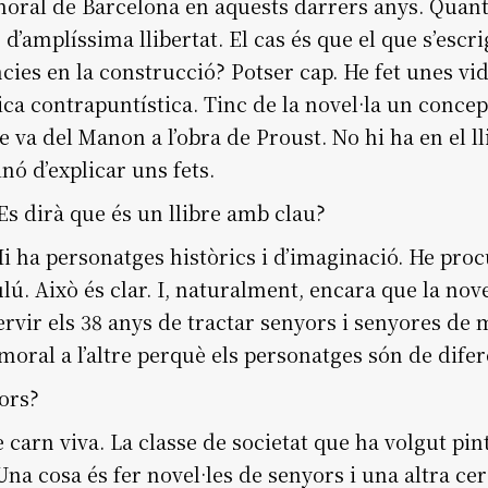
oral de Barcelona en aquests darrers anys. Quant 
s d’amplíssima llibertat. El cas és que el que s’escri
uències en la construcció? Potser cap. He fet unes vi
ca contrapuntística. Tinc de la novel·la un concep
 va del Manon a l’obra de Proust. No hi ha en el l
nó d’explicar uns fets.
Es dirà que és un llibre amb clau?
 ha personatges històrics i d’imaginació. He procu
ú. Això és clar. I, naturalment, encara que la nove
rvir els 38 anys de tractar senyors i senyores de m
 moral a l’altre perquè els personatges són de difer
ors?
e carn viva. La classe de societat que ha volgut pin
Una cosa és fer novel·les de senyors i una altra cer