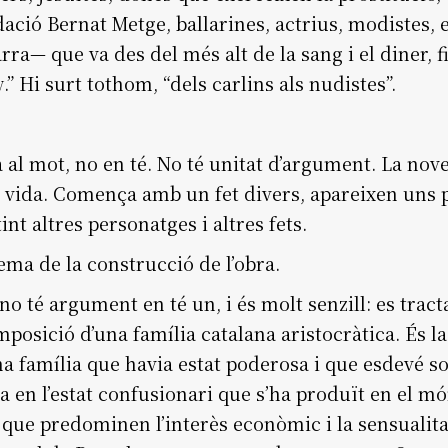
ció Bernat Metge, ballarines, actrius, modistes, etc
ra— que va des del més alt de la sang i el diner, f
v
.” Hi surt tothom, “dels carlins als nudistes”.
 al mot, no en té. No té unitat d’argument. La nove
a vida. Comença amb un fet divers, apareixen uns p
int altres personatges i altres fets.
ma de la construcció de l’obra.
 té argument en té un, i és molt senzill: es tract
osició d’una família catalana aristocràtica. És la
na família que havia estat poderosa i que esdevé s
na en l’estat confusionari que s’ha produït en el mó
 que predominen l’interès econòmic i la sensualita