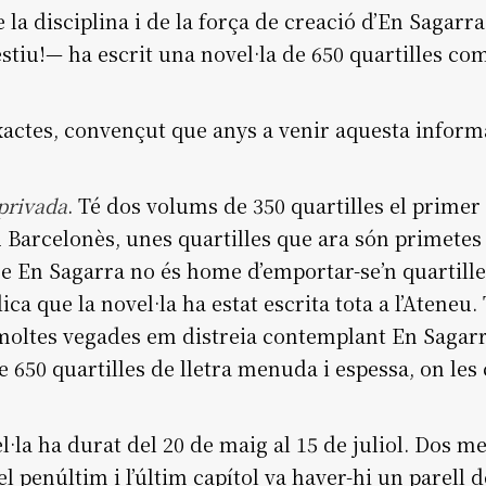
 la disciplina i de la força de creació d’En Sagarr
iu!— ha escrit una novel·la de 650 quartilles com 
exactes, convençut que anys a venir aquesta info
privada
. Té dos volums de 350 quartilles el primer 
u Barcelonès, unes quartilles que ara són primete
ue En Sagarra no és home d’emportar-se’n quartilles
ica que la novel·la ha estat escrita tota a l’Ateneu.
u moltes vegades em distreia contemplant En Saga
 650 quartilles de lletra menuda i espessa, on les
l·la ha durat del 20 de maig al 15 de juliol. Dos m
l penúltim i l’últim capítol va haver-hi un parell 