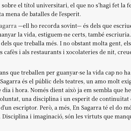
sobre el títol universitari, el que no s’hagi fet la 
a mena de batalles de l’esperit.
Sagarra
—ell ho recorda sovint— és dels que escriue
uanyar la vida, estiguem-ne certs, també escriuria.
 dels que treballa més. I no obstant molta gent, e
ls cafès i als restaurants i xocolateries de nit, cre
ans que treballen per guanyar-se la vida cap no ha 
Sagarra és el públic dels teatres, un amo molt exi
e dia i hora. Només dient això ja em sembla que he
oluntat, una disciplina i un esperit de continuïta
a d’un escriptor. Però, a més, En Sagarra té el do 
ó. Disciplina i imaginació, són les virtuts que manq