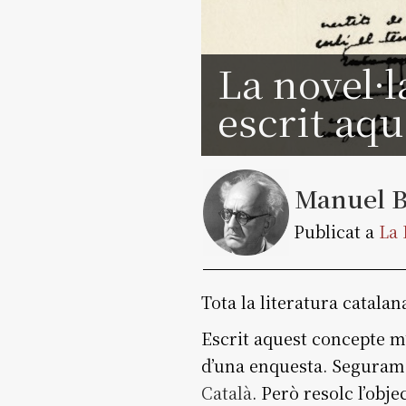
La novel·
escrit aqu
Manuel B
Publicat a
La 
Tota la literatura catala
Escrit aquest concepte m’
d’una enquesta. Seguram
Català
. Però resolc l’obj