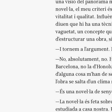
una visió del panorama m
novel·la, el meu criteri é
vitalitat i qualitat. Infl
diuen que hi ha una tècni
vaguetat, un concepte que
d’estructurar una obra, si
—I tornem a l’argument. 
—No, absolutament, no. Hi
Barcelona, no la d’Honolul
d’alguna cosa m’han de se
l’obra se salta d’un clima
—És una novel·la de seny
—La novel·la és feta sobr
estudiada a casa nostra. 