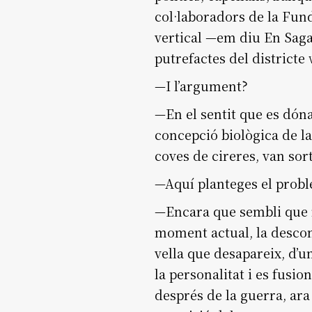
col·laboradors de la Funda
vertical —em diu En Sagar
putrefactes del districte
—I l’argument?
—En el sentit que es dóna
concepció biològica de l
coves de cireres, van sort
—Aquí planteges el proble
—Encara que sembli que no
moment actual, la descomp
vella que desapareix, d’u
la personalitat i es fusio
després de la guerra, ara