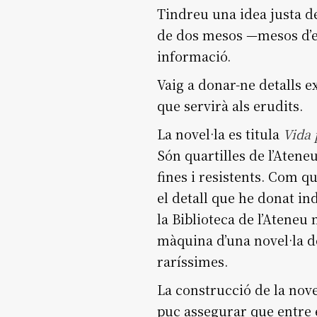
Tindreu una idea justa de
de dos mesos —mesos d’est
informació.
Vaig a donar-ne detalls 
que servirà als erudits.
La novel·la es titula
Vida 
Són quartilles de l’Atene
fines i resistents. Com q
el detall que he donat ind
la Biblioteca de l’Atene
màquina d’una novel·la de
raríssimes.
La construcció de la nove
puc assegurar que entre e