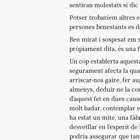
sentiran molestats si dic
Potser trobaríem altres 
persones benestants es de
Ben mirat i sospesat em s
pròpiament dita, és una f
Un cop establerta aquesta
segurament afecta la quan
arriscar-nos gaire, fer au
almenys, deduir-ne la con
d’aquest fet en dues cau
molt badar, contemplar el
ha estat un mite, una fà
desvetllar en l’esperit 
podria assegurar que tant