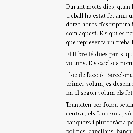
Durant molts dies, quan l
treball ha estat fet amb 
dotze hores d’escriptura
com aquest. Els qui es pe
que representa un trebal
El llibre té dues parts, q
volums. Els capítols nomé
Lloc de l’acció: Barcelona
primer volum, es desenro
En el segon volum els fet
Transiten per l’obra seta
central, els Lloberola, só
banquers i plutocràcia p
polítics, capellans, banq